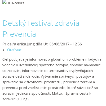
Detský festival zdravia
Prevencia
Pridal/a
erika.jung
dňa
Ut, 06/06/2017 - 12:56
Čítať viac
o
Detský
Cieľ podujatia je informovať o globálnom probléme mladých a
festival
vedenie k uvedomelej spotrebe zdrojov, správne nakladanie
zdravia
so zdravím, informovanie determinantov ovplyvňujúcich
Prevencia
zdravie detí a ich rodín. Vytváranie správnych postojov a
správanie sa k životnému prostrediu, prevencia zdravia a
prevencia pred znečistením prostredia, ktoré súvisí tiež so
zdravím jedinca a spoločnosti. Motto: ,,Správna cesta k
zdraviu" (E.Jung)