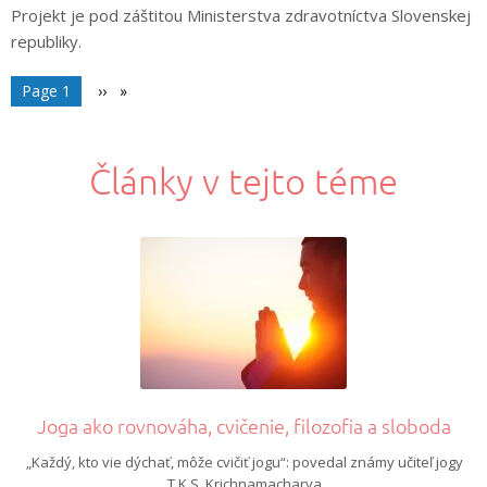
Projekt je
pod záštitou Ministerstva zdravotníctva Slovenskej
republiky.
Stránkovanie
You're on
Page 1
Ďalšia
››
strana
Články v tejto téme
Stránkovanie
Joga ako rovnováha, cvičenie, filozofia a sloboda
„Každý, kto vie dýchať, môže cvičiť jogu“: povedal známy učiteľ jogy
T.K.S. Krichnamacharya