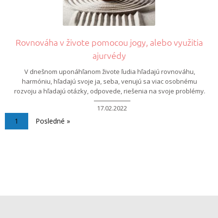
Rovnováha v živote pomocou jogy, alebo využitia
ajurvédy
V dnešnom uponáhľanom živote ľudia hľadajú rovnováhu,
harmóniu, hľadajú svoje ja, seba, venujú sa viac osobnému
rozvoju a hľadajú otázky, odpovede, riešenia na svoje problémy.
17.02.2022
Aktuálna stránka
1
Posledná strana
Posledné »