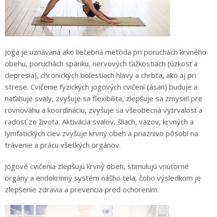
Joga je uznávaná ako liečebná metóda pri poruchách krvného
obehu, poruchách spánku, nervových ťažkostiach (úzkosť a
depresia), chronických bolestiach hlavy a chrbta, ako aj pri
strese. Cvičenie fyzických jogových cvičení (ásan) buduje a
naťahuje svaly, zvyšuje sa flexibilita, zlepšuje sa zmysel pre
rovnováhu a koordináciu, zvyšuje sa všeobecná vytrvalosť a
radosť zo života. Aktivácia svalov, šliach, väzov, krvných a
lymfatických ciev zvyšuje krvný obeh a priaznivo pôsobí na
trávenie a prácu všetkých orgánov.
Jogové cvičenia zlepšujú krvný obeh, stimulujú vnútorné
orgány a endokrinný systém nášho tela, čoho výsledkom je
zlepšenie zdravia a prevencia pred ochorením.