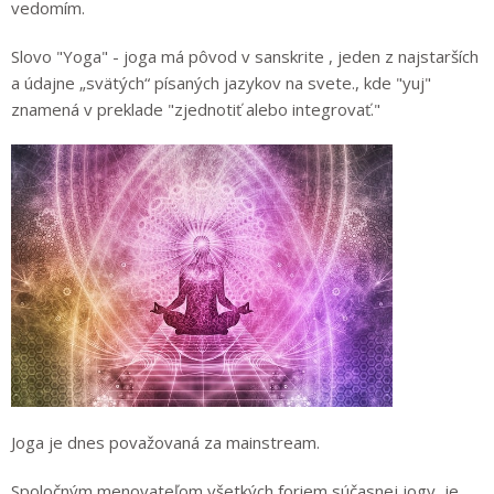
vedomím.
Slovo "Yoga" - joga má pôvod v sanskrite , jeden z najstarších
a údajne „svätých“ písaných jazykov na svete., kde "yuj"
znamená v preklade "zjednotiť alebo integrovať."
Joga je dnes považovaná za mainstream.
Spoločným menovateľom všetkých foriem súčasnej jogy, je