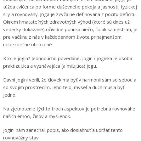
túžba cvičenca po forme duševného pokoja a jasnosti, fyzickej
sily a rovnováhy. Joga je zvyčajne definovaná z pocitu deficitu.
Okrem hmatateľných zdravotných výhod (ktoré sú dnes už
vedecky dokázané) očividne ponúka niečo, čo ak sa nestratí, je
pre väčšinu z nás v každodennom živote prinajmenšom
nebezpečne ohrozené.
Kto je jogín? Jednoducho povedané, jogín / jogínka je osoba
praktizujúca a vyznávajúca (a milujúca) jogu.
Dávni jogíni verili, že človek má byť v harmónii sám so sebou a
so svojím prostredím, jeho telo, myseľ a duch musia byť
jedno.
Na zjetnotenie týchto troch aspektov je potrebná rovnováhe
naších emóci, činov a myšlienok.
Jogíni nám zanechali popis, ako dosiahnuť a udržať tento
rovnovážny stav.