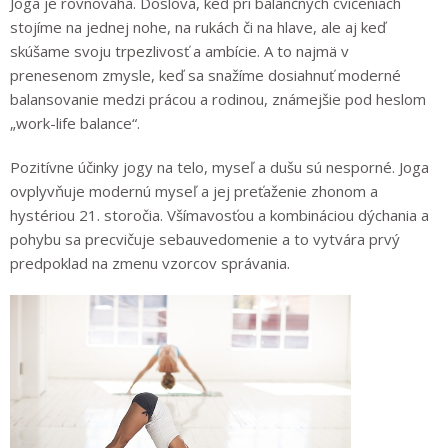
Joga je rovnováha. Doslova, keď pri balančných cvičeniach
stojíme na jednej nohe, na rukách či na hlave, ale aj keď
skúšame svoju trpezlivosť a ambície. A to najmä v
prenesenom zmysle, keď sa snažíme dosiahnuť moderné
balansovanie medzi prácou a rodinou, známejšie pod heslom
„work-life balance“.
Pozitívne účinky jogy na telo, myseľ a dušu sú nesporné. Joga
ovplyvňuje modernú myseľ a jej preťaženie zhonom a
hystériou 21. storočia. Všímavosťou a kombináciou dýchania a
pohybu sa precvičuje sebauvedomenie a to vytvára prvý
predpoklad na zmenu vzorcov správania.