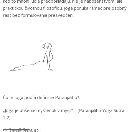
keď to mnohí ľudia predpokladajú, nie je náboženstvom, ale
praktickou životnou filozofiou. Joga ponúka rámec pre osobný
rast bez formulovania presvedčení.
Čo je joga podľa definície Patanjaliho?
„Joga je utíšenie myšlienok v mysli“ – (Patanjaliho Yoga Sutra
1.2)
योगश्चित्तवृत्तिनिरोधः॥२॥