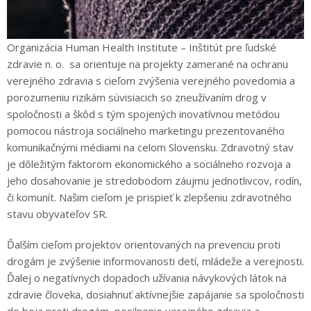
Organizácia Human Health Institute – Inštitút pre ľudské
zdravie n. o. sa orientuje na projekty zamerané na ochranu
verejného zdravia s cieľom zvýšenia verejného povedomia a
porozumeniu rizikám súvisiacich so zneužívaním drog v
spoločnosti a škôd s tým spojených inovatívnou metódou
pomocou nástroja sociálneho marketingu prezentovaného
komunikačnými médiami na celom Slovensku. Zdravotný stav
je dôležitým faktorom ekonomického a sociálneho rozvoja a
jeho dosahovanie je stredobodom záujmu jednotlivcov, rodín,
či komunít. Našim cieľom je prispieť k zlepšeniu zdravotného
stavu obyvateľov SR.
Ďalším cieľom projektov orientovaných na prevenciu proti
drogám je zvýšenie informovanosti detí, mládeže a verejnosti.
Ďalej o negatívnych dopadoch užívania návykových látok na
zdravie človeka, dosiahnuť aktívnejšie zapájanie sa spoločnosti
do boja proti drogám, posilnenie verejného zdravia a