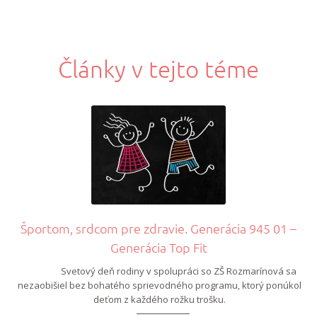
Články v tejto téme
Športom, srdcom pre zdravie. Generácia 945 01 –
Generácia Top Fit
Svetový deň rodiny v spolupráci so ZŠ Rozmarínová sa
nezaobišiel bez bohatého sprievodného programu, ktorý ponúkol
deťom z každého rožku trošku.