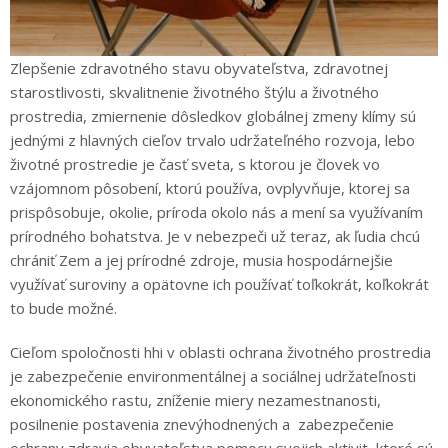
Zlepšenie zdravotného stavu obyvateľstva, zdravotnej
starostlivosti, skvalitnenie životného štýlu a životného
prostredia, zmiernenie dôsledkov globálnej zmeny klímy sú
jednými z hlavných cieľov trvalo udržateľného rozvoja, lebo
životné prostredie je časť sveta, s ktorou je človek vo
vzájomnom pôsobení, ktorú používa, ovplyvňuje, ktorej sa
prispôsobuje, okolie, príroda okolo nás a mení sa využívaním
prírodného bohatstva. Je v nebezpeči už teraz, ak ľudia chcú
chrániť Zem a jej prírodné zdroje, musia hospodárnejšie
využívať suroviny a opätovne ich používať toľkokrát, koľkokrát
to bude možné.
Cieľom spoločnosti hhi v oblasti ochrana životného prostredia
je zabezpečenie environmentálnej a sociálnej udržateľnosti
ekonomického rastu, zníženie miery nezamestnanosti,
posilnenie postavenia znevýhodnených a zabezpečenie
ochrany zdravia obyvateľstva pomocu svojich aktivit, ktoré sú