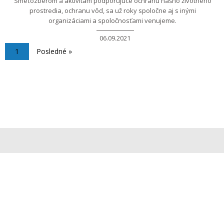
Smeťozberom a aktivitám podporujúce ochranu nášho životného
prostredia, ochranu vôd, sa už roky spoločne aj s inými
organizáciami a spoločnosťami venujeme.
06.09.2021
Aktuálna stránka
1
Posledná strana
Posledné »