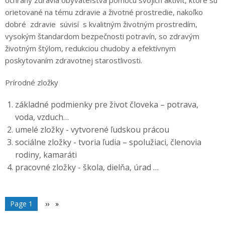
orietované na tému zdravie a životné prostredie, nakoľko
dobré zdravie súvisí s kvalitným životným prostredím,
vysokým štandardom bezpečnosti potravín, so zdravým
životným štýlom, redukciou chudoby a efektívnym
poskytovaním zdravotnej starostlivosti.
Prírodné zložky
základné podmienky pre život človeka – potrava,
voda, vzduch…
umelé zložky - vytvorené ľudskou prácou
sociálne zložky - tvoria ľudia – spolužiaci, členovia
rodiny, kamaráti
pracovné zložky - škola, dielňa, úrad …
Stránkovanie
You're on
Page 1
Ďalšia
››
strana