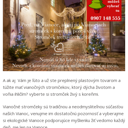
A ak aj Vám je ľúto a už ste preplnený plastovým tovarom a
túžite mať vianočných stromčekov, ktorý dýcha životom a
voňia ihličím? vyberte si stromček živý s koreňmi.
Vianočné stromčeky sú tradičnou a neodmysliteľnou súčasťou
naších Vianoc, venujme im dostatočnú pozornosť a vyberajme
si ekologické Vianoce podporujúce myšlienku žiť vedomo každý
deň, nie len na Vianoce.