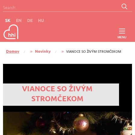
Skočiť na hlavný obsah
Search
Search
SK
EN
DE
HU
MENU
Main
Domov
Novinky
CURRENT:
Omrvinka
VIANOCE SO ŽIVÝM STROMČEKOM
navigation
-
VIANOCE SO ŽIVÝM
SK
STROMČEKOM