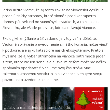
Jedno určite vieme, že aj tento rok sa na Slovensku vyrúbu a
predajú tisícky stromov, ktoré skončia pred kontajnermi
domov pár sekúnd po vianočných sviatkoch, a to nie len na
Slovensku, ale všade po svete, kde sa oslavujú Vianoce.
Ekologiké zmýšlanie a žiť vedomo je vždy veľmi dôležité.
Vedomé správanie a uvedomenie si nášho konania, môže viesť
k podpore, ale aj ku katastrofe našich ekosystémov. Preto si
myslíme, že aj výber stromčeka na Vianoce patrí medzi jeden
z tém, ktoré nie len sebe, ale aj svojim deťom môžeme naším
správaním opodstatniť. Venujme svoj čas trošku viac
takémuto krásnemu sviatku, ako sú Vianoce. Venujem svoju
pozornosť a uvedomelo konajme.