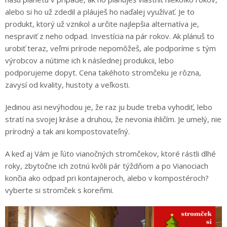
alebo si ho už zdedil a pláuješ ho naďalej využívať. Je to
produkt, ktorý už vznikol a určite najlepšia alternatíva je,
nespraviť z neho odpad. Investícia na pár rokov. Ak plánuš to
urobiť teraz, veľmi prírode nepomôžeš, ale podporíme s tým
výrobcov a nútime ich k následnej produkcii, lebo
podporujeme dopyt. Cena takéhoto stromčeku je rôzna,
zavysí od kvality, hustoty a veľkosti.
Jedinou asi nevýhodou je, že raz ju bude treba vyhodiť, lebo
stratí na svojej kráse a druhou, že nevonia ihličím. Je umelý, nie
prírodný a tak ani kompostovateľný.
A keď aj Vám je ľúto vianočných stromčekov, ktoré rástli dlhé
roky, zbytočne ich zotnú kvôli pár týždňom a po Vianociach
končia ako odpad pri kontajneroch, alebo v kompostéroch?
vyberte si stromček s koreňmi.