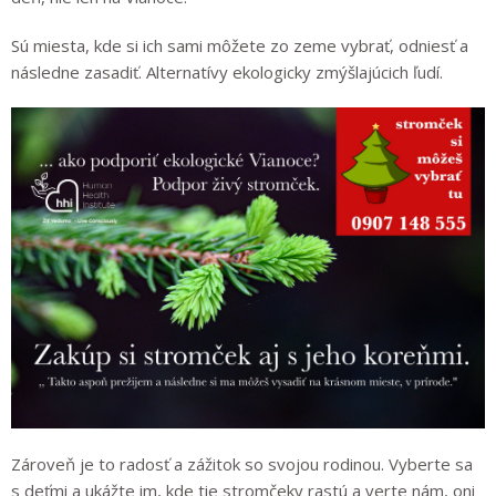
Sú miesta, kde si ich sami môžete zo zeme vybrať, odniesť a
následne zasadiť. Alternatívy ekologicky zmýšlajúcich ľudí.
Zároveň je to radosť a zážitok so svojou rodinou. Vyberte sa
s deťmi a ukážte im, kde tie stromčeky rastú a verte nám, oni