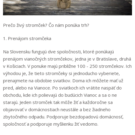
Prečo živý stromček? Čo nám ponúka trh?
1. Prenájom stromčeka
Na Slovensku fungujú dve spoločnosti, ktoré ponúkajú
prenájom vianočných stromčekov, jedna je v Bratislave, druhá
v Košiciach. V ponuke majú približne 100 - 250 stromčekov. Ich
výhodou je, že tieto stromčeky si jednoducho vyberiete,
prenajmete na obdobie sviatkov. Doma ich môžete mať už
pred, alebo na Vianoce. Po sviatkoch ich vrátite naspäť do
obchodu, kde ich polievajú do budúcich Vianoc a sa o ne
starajú. Jeden stromček tak môže žiť a každoročne sa
objavovať v domácnostiach neustále a bez žiadneho
zbytočného odpadu. Podporuje bezdopadovú domácnosť,
spoločnosť a podporuje myšlienku žiť vedomo.