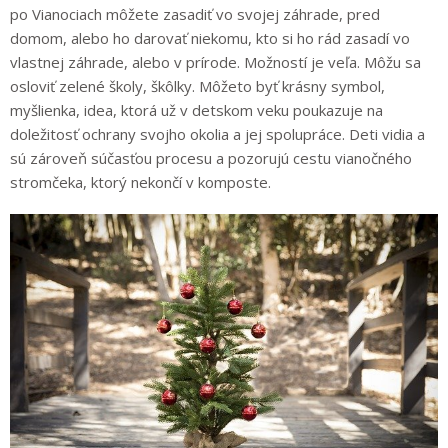
po Vianociach môžete zasadiť vo svojej záhrade, pred
domom, alebo ho darovať niekomu, kto si ho rád zasadí vo
vlastnej záhrade, alebo v prírode. Možností je veľa. Môžu sa
osloviť zelené školy, škôlky. Môžeto byť krásny symbol,
myšlienka, idea, ktorá už v detskom veku poukazuje na
doležitosť ochrany svojho okolia a jej spolupráce. Deti vidia a
sú zároveň súčasťou procesu a pozorujú cestu vianočného
stromčeka, ktorý nekončí v komposte.