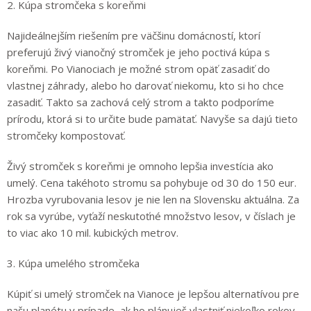
2. Kúpa stromčeka s koreňmi
Najideálnejším riešením pre väčšinu domácností, ktorí
preferujú živý vianočný stromček je jeho poctivá kúpa s
koreňmi. Po Vianociach je možné strom opäť zasadiť do
vlastnej záhrady, alebo ho darovať niekomu, kto si ho chce
zasadiť. Takto sa zachová celý strom a takto podporíme
prírodu, ktorá si to určite bude pamätať. Navyše sa dajú tieto
stromčeky kompostovať.
Živý stromček s koreňmi je omnoho lepšia investícia ako
umelý. Cena takéhoto stromu sa pohybuje od 30 do 150 eur.
Hrozba vyrubovania lesov je nie len na Slovensku aktuálna. Za
rok sa vyrúbe, vyťaží neskutoťné množstvo lesov, v číslach je
to viac ako 10 mil. kubických metrov.
3. Kúpa umelého stromčeka
Kúpiť si umelý stromček na Vianoce je lepšou alternatívou pre
našu planétu v prípade, ak ho plánuješ vlastniť niekoľko rokov,