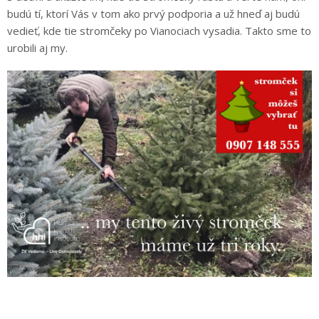
budú tí, ktorí Vás v tom ako prvý podporia a už hneď aj budú
vedieť, kde tie stromčeky po Vianociach vysadia. Takto sme to
urobili aj my.