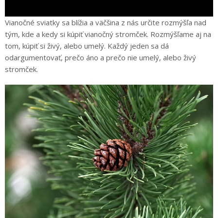
Vianočné sviatky sa blížia a väčšina z nás určite rozmýšľa nad
tým, kde a kedy si kúpiť vianočný stromček. Rozmýšľame aj na
tom, kúpiť si živý, alebo umelý. Každý jeden sa dá
odargumentovať, prečo áno a prečo nie umelý, alebo živý
stromček.