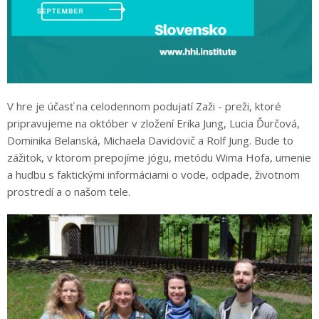
V hre je účasť na celodennom podujatí Zaži - preži, ktoré
pripravujeme na október v zložení Erika Jung, Lucia Ďurčová,
Dominika Belanská, Michaela Davidovič a Rolf Jung. Bude to
zážitok, v ktorom prepojíme jógu, metódu Wima Hofa, umenie
a hudbu s faktickými informáciami o vode, odpade, životnom
prostredí a o našom tele.