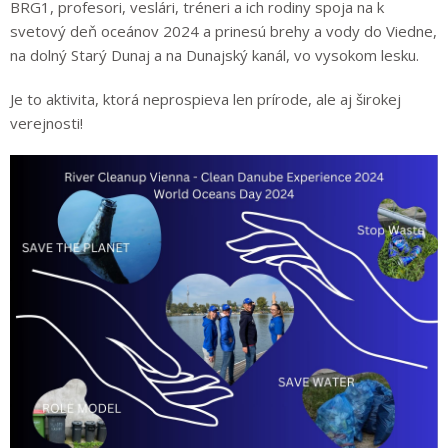
BRG1, profesori, veslári, tréneri a ich rodiny spoja na k
svetový deň oceánov 2024 a prinesú brehy a vody do Viedne,
na dolný Starý Dunaj a na Dunajský kanál, vo vysokom lesku.
Je to aktivita, ktorá neprospieva len prírode, ale aj širokej
verejnosti!