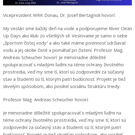
Viceprezident WRK Donau, Dr. Josef Bertagnoli hovorí:
My veslári sme každý deň na vode a podporujeme River Clean
Up Days ako klub zo všetkých síl. Veslovanie je samo o sebe
„športom čistej vody“ a ako také máme povinnosť udržiavať
vodu a jej okolie čisté a pomáhať pri čistení. Profesor Mag.
Andreas Scheucher hovorí: Je mimoriadne dôležité
spolupracovať s mladými ľuďmi na téme ochrany životného
prostredia, veď my sme tí, ktorí sú zodpovední za súčasný
stav a študenti sú tí, ktorým patrí budúcnosť. Projekt je tiež
skvelým spôsobom, ako posilniť sociálnu štruktúru triedy.
Profesor Mag. Andreas Scheucher hovorí:
Je mimoriadne dôležité spolupracovať s mladými ľuďmi na
téme ochrany životného prostredia, veď my sme tí, ktorí sú
zodpovední za súčasný stav a študenti sú tí, ktorým patrí
budúcnosť. Projekt je tiež skvelým spôsobom, ako posilniť