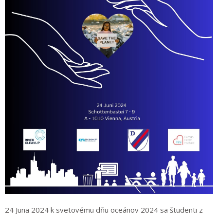
24 Jüna 2024 k svetovému dňu oceánov 2024 sa študenti z