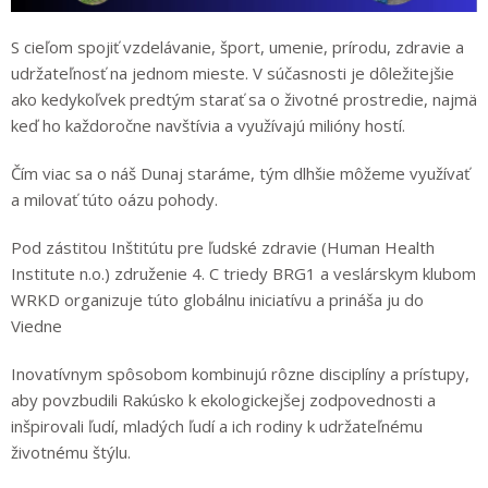
S cieľom spojiť vzdelávanie, šport, umenie, prírodu, zdravie a
udržateľnosť na jednom mieste. V súčasnosti je dôležitejšie
ako kedykoľvek predtým starať sa o životné prostredie, najmä
keď ho každoročne navštívia a využívajú milióny hostí.
Čím viac sa o náš Dunaj staráme, tým dlhšie môžeme využívať
a milovať túto oázu pohody.
Pod zástitou Inštitútu pre ľudské zdravie (Human Health
Institute n.o.) združenie 4. C triedy BRG1 a veslárskym klubom
WRKD organizuje túto globálnu iniciatívu a prináša ju do
Viedne
Inovatívnym spôsobom kombinujú rôzne disciplíny a prístupy,
aby povzbudili Rakúsko k ekologickejšej zodpovednosti a
inšpirovali ľudí, mladých ľudí a ich rodiny k udržateľnému
životnému štýlu.