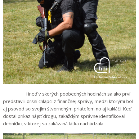
Hneď v skorých poobedných hodinách sa ako prví
predstavili drsní chlapci z finančnej správy, medzi ktorými bol
aj psovod so svojím štvornohým priateľom no aj kukláči. Keď
dostal príkaz nájsť drogu, zakaždým správne identifikoval
debničku, v ktorej sa zakázaná látka nachádzala.