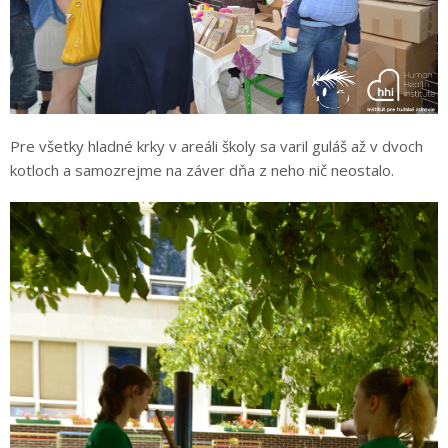
Pre všetky hladné krky v areáli školy sa varil guláš až v dvoch
kotloch a samozrejme na záver dňa z neho nič neostalo.