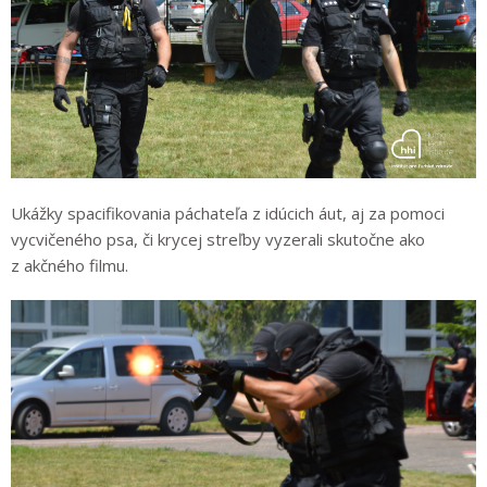
Ukážky spacifikovania páchateľa z idúcich áut, aj za pomoci
vycvičeného psa, či krycej streľby vyzerali skutočne ako
z akčného filmu.