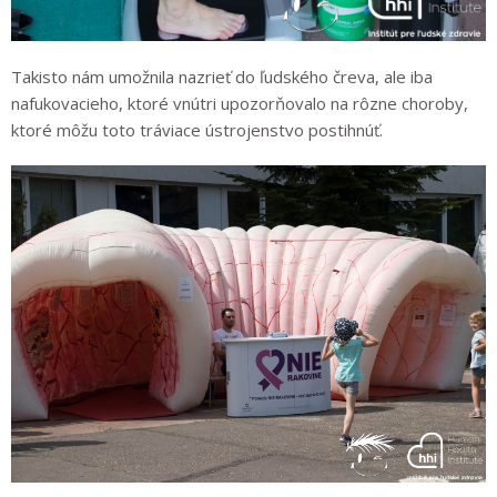
Takisto nám umožnila nazrieť do ľudského čreva, ale iba
nafukovacieho, ktoré vnútri upozorňovalo na rôzne choroby,
ktoré môžu toto tráviace ústrojenstvo postihnúť.