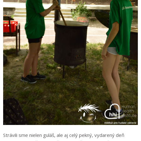
Strávili sme nielen guláš, ale aj celý pekný, vydarený deň