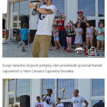
Svoje tanečno-bojové pohyby nám predviedli aj komárňanskí
capoeiristi z Vem Camara Capoeira Slovakia.