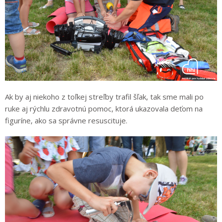
Ak by aj niekoho z toľkej streľby trafil šľak, tak sme mali po
ruke aj rýchlu zdravotnú pomoc, ktorá ukazovala deťom na
figuríne, ako sa správne resuscituje.