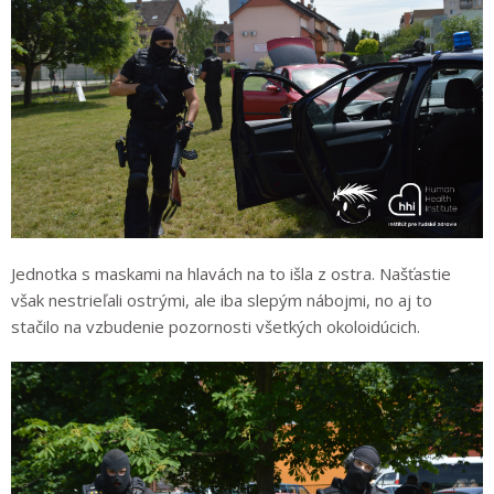
Jednotka s maskami na hlavách na to išla z ostra. Našťastie
však nestrieľali ostrými, ale iba slepým nábojmi, no aj to
stačilo na vzbudenie pozornosti všetkých okoloidúcich.