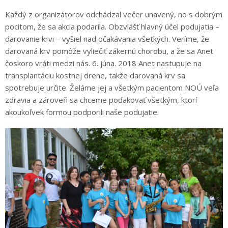
Každý z organizátorov odchádzal večer unavený, no s dobrým
pocitom, že sa akcia podarila. Obzvlášť hlavný účel podujatia –
darovanie krvi – vyšiel nad očakávania všetkých. Veríme, že
darovaná krv pomôže vyliečiť zákernú chorobu, a že sa Anet
čoskoro vráti medzi nás. 6. júna. 2018 Anet nastupuje na
transplantáciu kostnej drene, takže darovaná krv sa
spotrebuje určite. Želáme jej a všetkým pacientom NOÚ veľa
zdravia a zároveň sa chceme poďakovať všetkým, ktorí
akoukoľvek formou podporili naše podujatie.