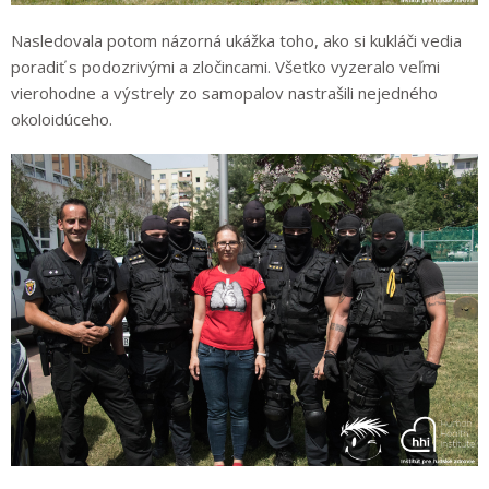
Nasledovala potom názorná ukážka toho, ako si kukláči vedia
poradiť s podozrivými a zločincami. Všetko vyzeralo veľmi
vierohodne a výstrely zo samopalov nastrašili nejedného
okoloidúceho.