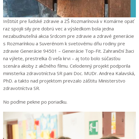
Inštitút pre ľudské zdravie a ZŠ Rozmarínová v Komárne opäť
raz spojili sily pre dobrú vec a výsledkom bola jedna
nezabudnuteľná akcia Srdcom pre zdravie a zdravé generácie
s Rozmarínkou a Suverénom k svetovému dňu rodiny pre
zdravie Generácie 94501 – Generácie Top-Fit. Zahraniční žiaci
na výlete, prestrelka či veľa krvi – aj toto bolo súčasťou
scenára akoby z akčného filmu. Celodenný projekt podporila
ministerka zdravotníctva SR pani Doc. MUDr. Andrea Kalavská,
PhD. a takto nad projektom prevzalo záštitu Ministerstvo
zdravotníctva SR.
No poďme pekne po poriadku.