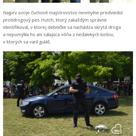
Najprv svoje čuchové majstrovstvo neomylne predviedol
protidrogový pes Hutch, ktorý zakaždým správne
identifikoval, v ktorej debničke sa nachádza skrytá droga
a nepomýlila ho ani sálajúca vôňa z neďalekých kotlov,
v ktorých sa varil guláš.