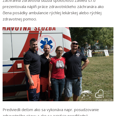
Záchranná zdravotná služba spoločnosti ZaMed s.r.o
prezentovala náplň práce zdravotníckeho záchranára ako
člena posádky ambulancie rýchlej lekárskej alebo rýchlej
zdravotnej pomoci.
Predviedli deťom ako sa vykonáva napr. posudzovanie
zdravotného stavu a ako sa zaisťuje neodkladná