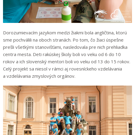
Dorozumievacím jazykom medzi žiakmi bola angličtina, ktorú
sme pochválili na oboch stranách. Po tom, čo žiaci úspešne
prešli všetkými stanovišťami, nasledovala pre nich prehliadka
centra mesta. Deti rakúskej školy boli vo veku od 6 do 10
rokov a ich slovenský mentori boli vo veku od 13 do 15 rokov.
Celý projekt sa niesol v rámci aj rovesníckeho vzdelávania
a vzdelávania zmyslových orgánov.