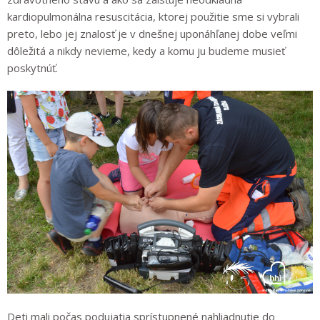
kardiopulmonálna resuscitácia, ktorej použitie sme si vybrali
preto, lebo jej znalosť je v dnešnej uponáhľanej dobe veľmi
dôležitá a nikdy nevieme, kedy a komu ju budeme musieť
poskytnúť.
Deti mali počas podujatia sprístupnené nahliadnutie do