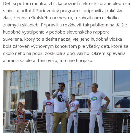
Deti si potom mohli aj zblízka pozrieť niektoré zbrane alebo sa
s nimi aj odfotiť. Sprievodný program si pripravili aj rakúsky
žiaci, členovia školského orchestra, a zahrali nám niekoľko
známych skladieb. Pripravili a rozžhavili tak publikom na ďalšie
hudobné vystúpenie v podobe slovenského rappera
Suverena, ktorý to s deťmi naozaj vie. Jeho hudobná vložka
bola zároveň výchovným koncertom pre všetky deti, ktoré sa
okolo neho na pódiu zoskupili a počúvali ho. Okrem spievania
a hrania sa ale aj tancovalo, a to nie hocijako.