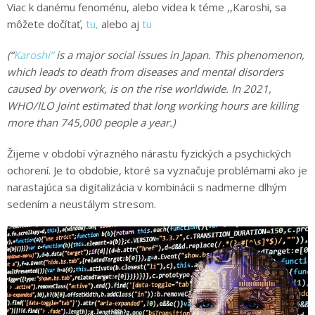
Viac k danému fenoménu, alebo videa k téme ,,Karoshi, sa
môžete dočítať,
tu,
alebo aj
tu
(“
Karoshi”
is a major social issues in Japan. This phenomenon,
which leads to death from diseases and mental disorders
caused by overwork, is on the rise worldwide.
In 2021,
WHO/ILO Joint estimated that long working hours are killing
more than 745,000 people a year
.)
Žijeme v období výrazného nárastu fyzických a psychických
ochorení. Je to obdobie, ktoré sa vyznačuje problémami ako je
narastajúca sa digitalizácia v kombinácii s nadmerne dlhým
sedením a neustálym stresom.