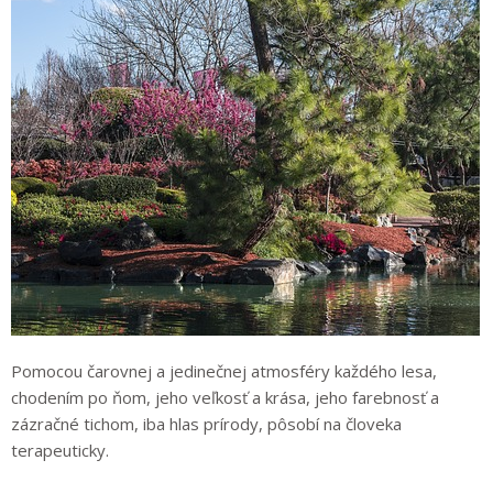
Pomocou čarovnej a jedinečnej atmosféry každého lesa,
chodením po ňom, jeho veľkosť a krása, jeho farebnosť a
zázračné tichom, iba hlas prírody, pôsobí na človeka
terapeuticky.