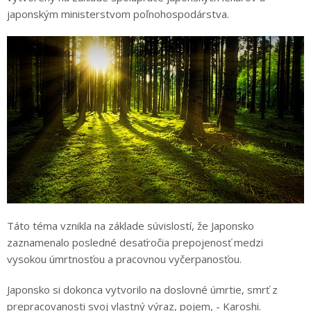
japonským ministerstvom poľnohospodárstva.
Táto téma vznikla na základe súvislostí, že Japonsko
zaznamenalo posledné desaťročia prepojenosť medzi
vysokou úmrtnosťou a pracovnou vyčerpanosťou.
Japonsko si dokonca vytvorilo na doslovné úmrtie, smrť z
prepracovanosti svoj vlastný výraz, pojem, - Karoshi.