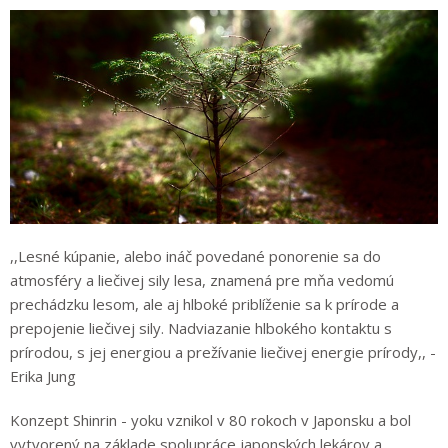
,,Lesné kúpanie, alebo ináč povedané ponorenie sa do
atmosféry a liečivej sily lesa, znamená pre mňa vedomú
prechádzku lesom, ale aj hlboké priblíženie sa k prírode a
prepojenie liečivej sily. Nadviazanie hlbokého kontaktu s
prírodou, s jej energiou a prežívanie liečivej energie prírody,, -
Erika Jung
Konzept Shinrin - yoku vznikol v 80 rokoch v Japonsku a bol
vytvorený na základe spolupráce japonských lekárov a