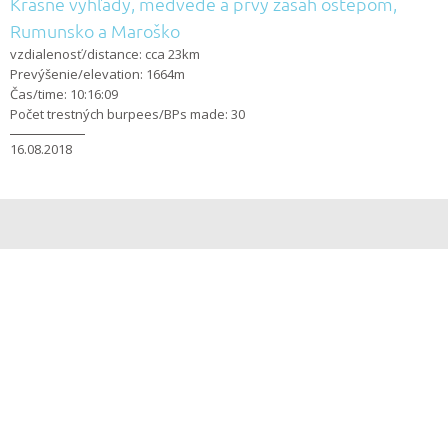
Krásne výhľady, medvede a prvý zásah oštepom,
Rumunsko a Maroško
vzdialenosť/distance: cca 23km
Prevýšenie/elevation: 1664m
Čas/time: 10:16:09
Počet trestných burpees/BPs made: 30
16.08.2018