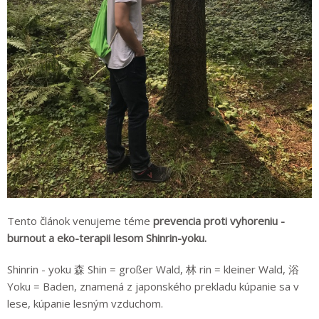
Tento článok venujeme téme
prevencia proti vyhoreniu -
burnout a eko-terapii lesom Shinrin-yoku.
Shinrin - yoku 森 Shin = großer Wald, 林 rin = kleiner Wald, 浴
Yoku = Baden, znamená z japonského prekladu kúpanie sa v
lese, kúpanie lesným vzduchom.