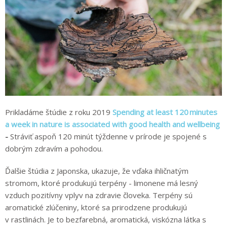
Prikladáme štúdie z roku 2019
Spending at least 120 minutes
a week in nature is associated with good health and wellbeing
-
Stráviť aspoň 120 minút týždenne v prírode je spojené s
dobrým zdravím a pohodou.
Ďalšie štúdia z Japonska, ukazuje, že vďaka ihličnatým
stromom, ktoré produkujú terpény - limonene má lesný
vzduch pozitívny vplyv na zdravie človeka. Terpény
sú
aromatické zlúčeniny, ktoré sa prirodzene produkujú
v rastlinách.
Je to bezfarebná, aromatická, viskózna látka s