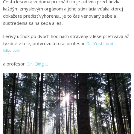
Cesta lesom a vedomá prechádzka je aktívna prechádzka
každým zmyslovým orgánom a jeho stimilácia vďaka ktorej
dokážete predísť vyhoreniu.. Je to čas venovaný sebe a
sústredenia sa na seba a les,
Lečivý účinok po dvoch hodinách strávený v lese pretrváva až
týzdne v tele, potvrdzujú to aj profesor
Dr. Yoshifumi
Miyazaki.
a profesor
Dr. Qing Li.