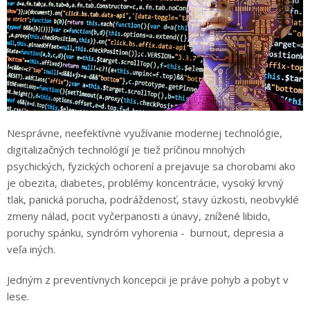
Nesprávne, neefektívne využívanie modernej technológie,
digitalizačných technológií je tiež príčinou mnohých
psychických, fyzických ochorení a prejavuje sa chorobami ako
je obezita, diabetes, problémy koncentrácie, vysoký krvný
tlak, panická porucha, podráždenosť, stavy úzkosti, neobvyklé
zmeny nálad, pocit vyčerpanosti a únavy, znížené libido,
poruchy spánku, syndróm vyhorenia - burnout, depresia a
veľa iných.
Jedným z preventívnych koncepcii je práve pohyb a pobyt v
lese.