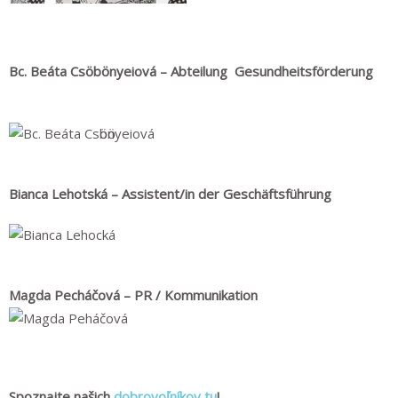
Bc. Beáta Csӧbӧnyeiová – Abteilung
Gesundheitsförderung
Bianca Lehotská –
Assistent/in der Geschäftsführung
Magda Pecháčová – PR / Kommunikation
Spoznajte našich
dobrovoľníkov tu
!