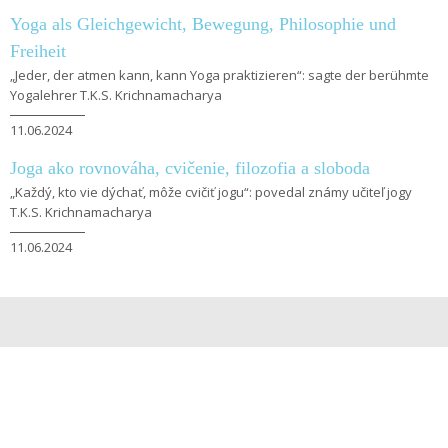
Yoga als Gleichgewicht, Bewegung, Philosophie und
Freiheit
„Jeder, der atmen kann, kann Yoga praktizieren“: sagte der berühmte
Yogalehrer T.K.S. Krichnamacharya
11.06.2024
Joga ako rovnováha, cvičenie, filozofia a sloboda
„Každý, kto vie dýchať, môže cvičiť jogu“: povedal známy učiteľ jogy
T.K.S. Krichnamacharya
11.06.2024