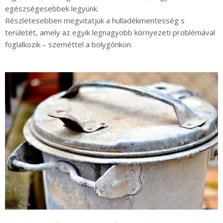
egészség
esebbek legyünk.
Részletesebben megvitatjuk a hulladékmentesség
s
területét, amely az egyik legnagyobb környezeti problémával
f
oglalkozik
–
szeméttel a bolygónkon
.