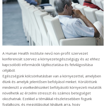
A
Human Health Institute
nevű
non-profit szervezet
konferenciát szervez a környezetegészségügy és az ehhez
kapcsolódó informá
ciók tájékoztatása és felvilágosítása
céljából.
Egészségünk kö
lcsönhatásban van a környezette
l, amelyben
élünk és
amelyik
jelentősen befolyásol minket. Körülöttünk
mindenütt a viselkedésünket befolyásoló környezeti mutatók
növelhetik az érzelmi stresszt és szám
os betegséget
okozhatnak. Ezekkel a témákkal részletesebben fogun
k
foglalkozni, és megoldásokat kínálunk
arra
, hogy