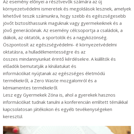
Az esemény előnyei a résztvevő
k
számára
az
új
környezetvédelmi ismeretek és megoldások lesznek, amelyek
lehetővé teszik számu
n
kra, hogy
szebb
és egészséges
ebb
jövőt biztosíthassun
k maguknak vagy gyermekeiknek és a
jövő generációinak. Az esemény cél
csoport
ja a családok, a
diákok, az oktatók, a sportolók és a nagyközönség
.
Öszpontosít az egészségvédelmi- é környezetvédelmi
oktatásra
, a
hulladékmentességre és az
összes
mindannyiunkat érintő kérdésekre. A kiállítók
és
előadók bemutatják a kínálatu
kat és
információkat
nyújtanak
az egészséges életmódú
termékekről, a Zero
Waste mozgalomról és a
kémiamentes
termékekről.
Lesz egy G
yermekek
Zóna
is, ahol
a gyerekek
hasznos
informá
ciókat tudnak tanulni a konferencián említett témák
kal
kapcsolatosan
játékokon és egyéb tevékenységeken
keresztül.